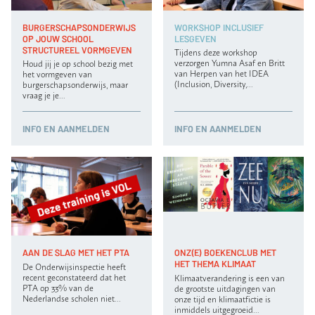
BURGERSCHAPSONDERWIJS
WORKSHOP INCLUSIEF
OP JOUW SCHOOL
LESGEVEN
STRUCTUREEL VORMGEVEN
Tijdens deze workshop
verzorgen Yumna Asaf en Britt
Houd jij je op school bezig met
van Herpen van het IDEA
het vormgeven van
(Inclusion, Diversity,…
burgerschapsonderwijs, maar
vraag je je…
INFO
EN AANMELDEN
INFO
EN AANMELDEN
AAN DE SLAG MET HET PTA
ONZ(E) BOEKENCLUB MET
HET THEMA KLIMAAT
De Onderwijsinspectie heeft
recent geconstateerd dat het
Klimaatverandering is een van
PTA op 33% van de
de grootste uitdagingen van
Nederlandse scholen niet…
onze tijd en klimaatfictie is
inmiddels uitgegroeid…