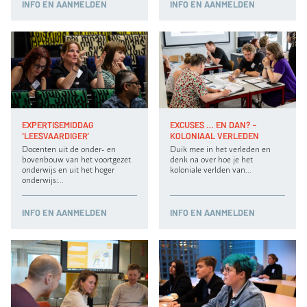
INFO
EN AANMELDEN
INFO
EN AANMELDEN
EXPERTISEMIDDAG
EXCUSES … EN DAN? –
‘LEESVAARDIGER’
KOLONIAAL VERLEDEN
Docenten uit de onder- en
Duik mee in het verleden en
bovenbouw van het voortgezet
denk na over hoe je het
onderwijs en uit het hoger
koloniale verlden van…
onderwijs:…
INFO
EN AANMELDEN
INFO
EN AANMELDEN