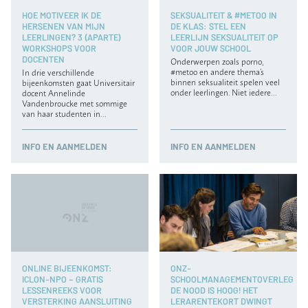
HOE MOTIVEER IK DE
SEKSUALITEIT & #METOO IN
HERSENEN VAN MIJN
DE KLAS: STEL EEN
LEERLINGEN? 3 (APARTE)
LEERLIJN SEKSUALITEIT OP
WORKSHOPS VOOR
VOOR JOUW SCHOOL
DOCENTEN
Onderwerpen zoals porno,
#metoo en andere thema’s
In drie verschillende
binnen seksualiteit spelen veel
bijeenkomsten gaat Universitair
onder leerlingen. Niet iedere…
docent Annelinde
Vandenbroucke met sommige
van haar studenten in…
INFO
EN AANMELDEN
INFO
EN AANMELDEN
ONLINE BIJEENKOMST:
ONZ-
ICLON-NPO – GRATIS
SCHOOLMANAGEMENTOVERLEG
LESSENREEKS VOOR
DE NOOD IS HOOG! HET
VERSTERKING AANSLUITING
LERARENTEKORT DWINGT