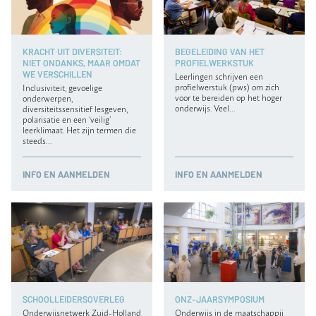
KRACHT UIT DIVERSITEIT:
BEGELEIDING VAN HET
NIET ONDANKS, MAAR OMDAT
PROFIELWERKSTUK
WE VERSCHILLEN
Leerlingen schrijven een
profielwerstuk (pws) om zich
Inclusiviteit, gevoelige
voor te bereiden op het hoger
onderwerpen,
onderwijs. Veel…
diversiteitssensitief lesgeven,
polarisatie en een ‘veilig’
leerklimaat. Het zijn termen die
steeds…
INFO
EN AANMELDEN
INFO
EN AANMELDEN
SCHOOLLEIDERSOVERLEG
ONZ-JAARSYMPOSIUM
Onderwijsnetwerk Zuid-Holland
Onderwijs in de maatschappij