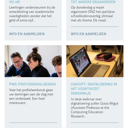
VO-HO
TOT ANDERS ORGANISEREN
Leerlingen ondersteunen bij de
Op donderdag 9 maart
ontwikkeling van academische
organiseert ONZ het jaarlijkse
vaardigheden zonder dat het
schoolleidersoverleg, ditmaal
geld of extra tijd…
met als thema: De nood…
INFO
EN AANMELDEN
INFO
EN AANMELDEN
PWS-PROFESSIONALISERING
CHATGPT: DIGITALISERING IN
HET VOORTGEZET
Voor het profielwerkstuk gaan
ONDERWIJS
uw leerlingen aan de slag met
een onderzoek. Een heel
In deze webinar over
interessant…
digitalisering zullen Gosia Migut
(Assistant Professor at the
Computing Education
Research…