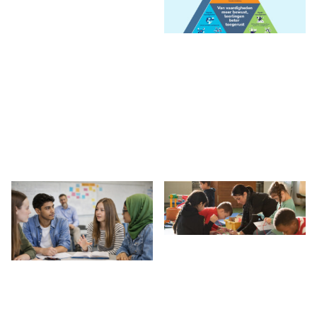
DE TOEKOMST VAN
GENERIEKE VAARDIGHEDEN
DUURZAME TEELT & LEVENDE
IN DE ONDERWIJSPRAKTIJK
TECHNOLOGIE
& PRAKTIJKGERICHT
PROGRAMMA
Tech ontmoet plant: hoe
planten, chemie en technologie
Deze middag bestaat uit twee
verbonden zijn Ben jij bèta-
sessies. In het eerste deel staan
docent? Ontdek hoe…
generieke vaardigheden in de…
INFO
EN AANMELDEN
INFO
EN AANMELDEN
RELIGIE, ZINGEVING EN
CULTUREEL RESPONSIEF
GENERATIE Z
LESGEVEN: WAT IS DAT EN
HOE DOE IK DAT?
Religiewetenschappelijke
vakdidactiek De publicatie van
78% van de Nederlandse VO-