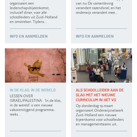
organiseert een
van nu De samenleving
leiderschapsbijeenkomst,
verandert razendsnel, en het
inclusief diner, voor alle
onderwijs verandert mee.…
schoolleiders uit Zuid-Holland
en omstreken. Tijdens…
INFO
EN AANMELDEN
INFO
EN AANMELDEN
IN DE KLAS, IN DE WERELD
ALS SCHOOLLEIDER AAN DE
SLAG MET HET NIEUWE
LESSEN OVER
CURRICULUM IN HET VO
ISRAËL/PALESTINA ‘In de klas,
in de wereld’ is een nieuwe
Op donderdag 19 maart
vakoverstijgend programma-
organiseert Onderwijsnetwerk
reeks…
Zuid-Holland een nieuwe
bijeenkomst voor schoolleiders
en managementteams uit…