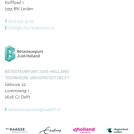
Kolffpad 1
2333 BN Leiden
(071) 527 35 60
T
ONZ@iclon.leidenuniv.nl
E
BÈTASTEUNPUNT ZUID-HOLLAND
TECHNISCHE UNIVERSITEIT DELFT
Gebouw 22
Lorentzweg 1
2628 CJ Delft
betasteunpuntzh@tudelft.nl
E