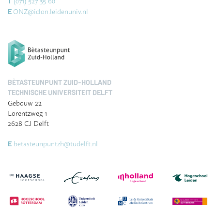
(071) 527 35 60
T
ONZ@iclon.leidenuniv.nl
E
BÈTASTEUNPUNT ZUID-HOLLAND
TECHNISCHE UNIVERSITEIT DELFT
Gebouw 22
Lorentzweg 1
2628 CJ Delft
betasteunpuntzh@tudelft.nl
E