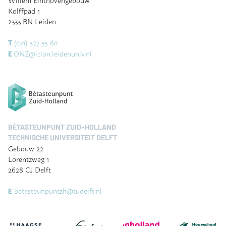
Kolffpad 1
2333 BN Leiden
(071) 527 35 60
T
ONZ@iclon.leidenuniv.nl
E
BÈTASTEUNPUNT ZUID-HOLLAND
TECHNISCHE UNIVERSITEIT DELFT
Gebouw 22
Lorentzweg 1
2628 CJ Delft
betasteunpuntzh@tudelft.nl
E