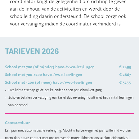
coördinator krijgt de gelegenheid om richting te geven
aan de inhoud van de activiteiten en wordt door de
schoolleiding daarin ondersteund. De school zorgt ook
voor vervanging indien de coördinator verhinderd is.
TARIEVEN 2026
School met 700 (of minder) havo-/vwo-leerlingen
€ 2499
School met 700-1200 havo-/vwo-leerlingen
€ 2867
School met 1200 (of meer) havo-/vwo-leerlingen
€ 3253
Het lidmaatschap geldt per kalenderjaar en per schoolvestiging
Scholen betalen per vestiging een tarief dat rekening houdt met het aantal leerlingen
van de school.
Contractduur
Eén jaar met automatische verlenging. Mocht u halverwege het jaar willen lid worden
neem dan graag contact met ons op over de mogelijkheden:
onz@iclon.leidenuniv.nl