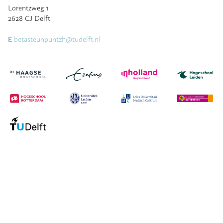
Lorentzweg 1
2628 CJ Delft
betasteunpuntzh@tudelft.nl
E