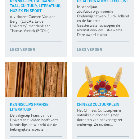
KENNISCLIPS ITALIAANSE
DE ALTERNATIEVE LEESLIJST
TAAL, CULTUUR, LITERATUUR,
In schooljaar
MUZIEK EN SPORT
2021/2021 organiseerde
Onderwijsnetwerk Zuid-Holland
o.l.v. docent Carmen Van den
en de faculteit
Bergh (LUCAS, Leiden
Geesteswetenschappen de
University) met dank aan
alternatieve-leeslijst-awards.
Thomas Vorisek (ECOLe)…
Deze award is door…
LEES VERDER
LEES VERDER
KENNISCLIPS FRANSE
CHINEES CULTUURPLEIN
LITERATUUR
Het Chinees Cultuurplein is
ontwikkeld door een groep
De vakgroep Frans van de
docenten van het voortgezet
Universiteit Leiden heeft korte
onderwijs. Ze richten…
kennisclips ontwikkeld die de
belangrijkste aspecten…