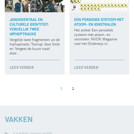
JONGERENTAAL EN
EEN PERIODIEK SYSTEEM MET
CULTURELE IDENTITEIT:
ATOOM- EN IONSTRALEN
VERGELIJK TWEE
Het artikel: Een periodiek
HIPHOPTRACKS
systeem met atoom- en
ionstralen. NVOX: Magazine
Vergelijk twee fragmenten uit de
voor het Onderwijs in…
hiphoptracks ‘Tonnop’ door Smib
en ‘Vergeet de buurt nooit’
door…
LEES VERDER
LEES VERDER
1
2
VAKKEN
AARDRIJKSKUNDE