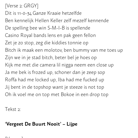
[Verse 2: GRGY]
Dit is 11-0-34 Ganze Kraaie hetzelfde
Ben kennelijk Hellen Keller zelf mezelf kennende
De spelling bee win S-M-I-B is spellende
Casino Royal bands lens en pak geen fellon
Zet je zo stop, zeg die kiddies tonnie op
Bitch ik maak een molotov, ben bummy van me toes up
Zijn we in je stad bitch, beter bel je hoes op
Kijk me met die camera lil nigga neem een close up
Ja me bek is frozed up, schoner dan je zeep sop
Roffa had me locked up, Iba had me fucked up
Jij bent in de topshop want je steeze is not top
Oh ik voel me on top met Bokoe in een drop top
Tekst 2:
‘Vergeet De Buurt Nooit’ – Lijpe