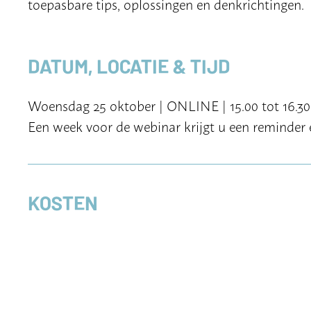
toepasbare tips, oplossingen en denkrichtingen.
DATUM, LOCATIE & TIJD
Woensdag 25 oktober | ONLINE | 15.00 tot 16.30 
Een week voor de webinar krijgt u een reminder 
KOSTEN
Docenten van ONZ-lidscholen kunnen deze bijee
lid zijn van ONZ kunnen deze bijeenkomst bijwone
met
partnerscholen van ONZ
.