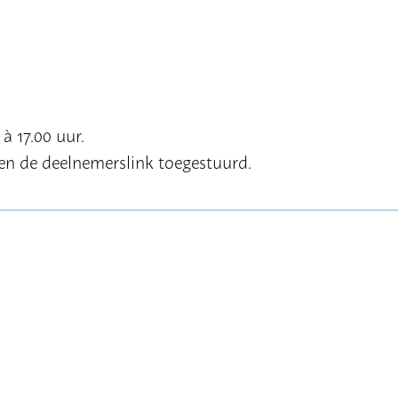
à 17.00 uur.
en de deelnemerslink toegestuurd.
nkomsten gratis bijwonen. Docenten van scholen die
n tegen betaling van 115 euro. Zie hier de lijst