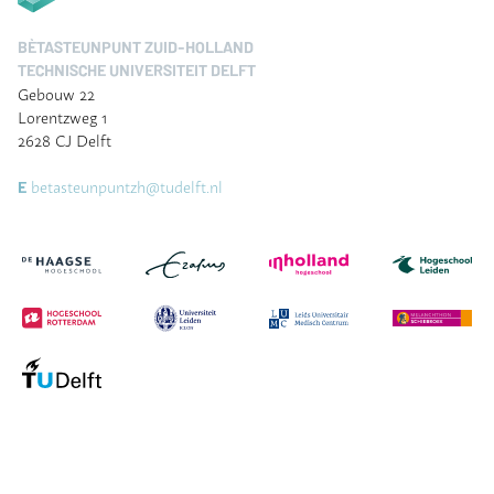
BÈTASTEUNPUNT ZUID-HOLLAND
TECHNISCHE UNIVERSITEIT DELFT
Gebouw 22
Lorentzweg 1
2628 CJ Delft
betasteunpuntzh@tudelft.nl
E