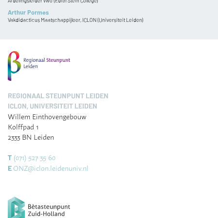
Afdelingsleider vwo (Edith Stein College)
Arthur Pormes
Vakdidacticus Maatschappijleer, ICLON (Universiteit Leiden)
REGIONAAL STEUNPUNT LEIDEN
ICLON, UNIVERSITEIT LEIDEN
Willem Einthovengebouw
Kolffpad 1
2333 BN Leiden
(071) 527 35 60
T
ONZ@iclon.leidenuniv.nl
E