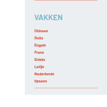
VAKKEN
n van
Chinees
Duits
Engels
Frans
Grieks
Latijn
Nederlands
Spaans
g van
VOOR WIE?