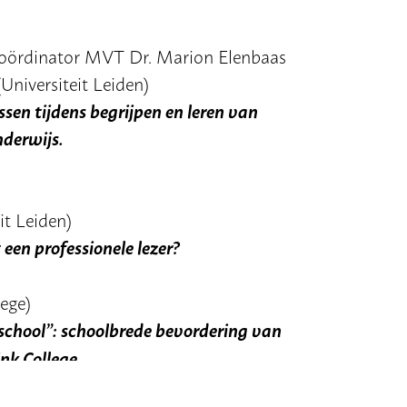
oördinator MVT Dr. Marion Elenbaas
Universiteit Leiden)
essen tijdens begrijpen en lere
rwijs.
it Leiden)
fessionele lezer?
ege)
 school”: schoolbrede bevorderin
College
ingen