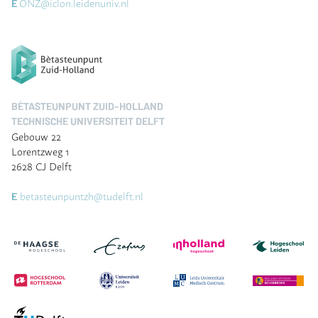
ONZ@iclon.leidenuniv.nl
E
BÈTASTEUNPUNT ZUID-HOLLAND
TECHNISCHE UNIVERSITEIT DELFT
Gebouw 22
Lorentzweg 1
2628 CJ Delft
betasteunpuntzh@tudelft.nl
E