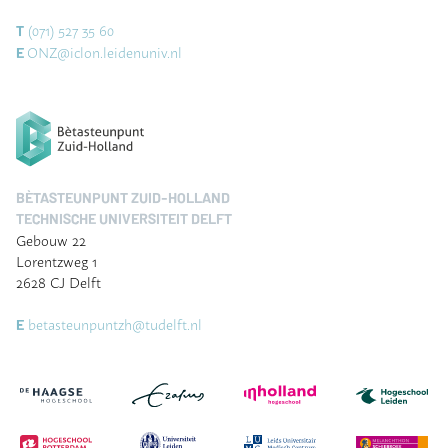
(071) 527 35 60
T
ONZ@iclon.leidenuniv.nl
E
BÈTASTEUNPUNT ZUID-HOLLAND
TECHNISCHE UNIVERSITEIT DELFT
Gebouw 22
Lorentzweg 1
2628 CJ Delft
betasteunpuntzh@tudelft.nl
E