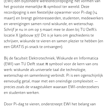
(EWI) een bijzondere wereldrecordpoging: het vormen van
het grootste menselijke π-symbool ter wereld. Deze
recordpoging is een feestelijke opwarmer voor Pi-dag (14
maart) en brengt geïnteresseerden, studenten, medewerkers
en verenigingen samen rond wiskunde, en wetenschap.
Schrijf je nu in om op 3 maart mee te doen bij TU Delft’s
locatie X (gebouw 37)! Dit is je kans om geschiedenis te
schrijven, wiskunde te vieren en samen plezier te hebben (en
een GRATIS pi-snack te ontvangen).
Bij de faculteit Elektrotechniek, Wiskunde en Informatica
(EWI) van TU Delft staat π symbool voor de kern van ons
werk: wiskunde als universele taal die technologie,
wetenschap en samenleving verbindt. Pi is een ogenschijnlijk
eenvoudig getal, maar met een oneindige complexiteit —
precies zoals de vraagstukken waaraan EWI-onderzoekers
en studenten werken.
Door Pi-dag te vieren, onderstreept EWI het belang van