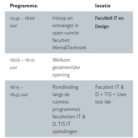
Programma:
locatie
15:45 – 16:00
Inloop en
Faculteit IT en
uur
ontvangst in
Design
open ruimte
faculteit
Mens&Techniek
16:00 – 16:10
Welkom
uur
gezamenlijke
opening
16:15 –
Rondleiding
Faculteit IT &
16:45 uur
langs de
D + TIS + User
ruimtes
test lab
programma’s
faculteiten IT &
D, TIS IT
opleidingen