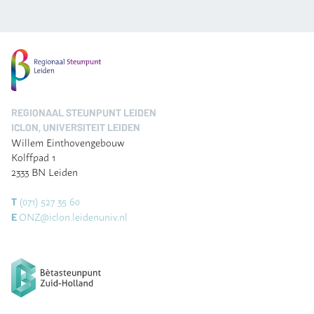
REGIONAAL STEUNPUNT LEIDEN
ICLON, UNIVERSITEIT LEIDEN
Willem Einthovengebouw
Kolffpad 1
2333 BN Leiden
(071) 527 35 60
T
ONZ@iclon.leidenuniv.nl
E