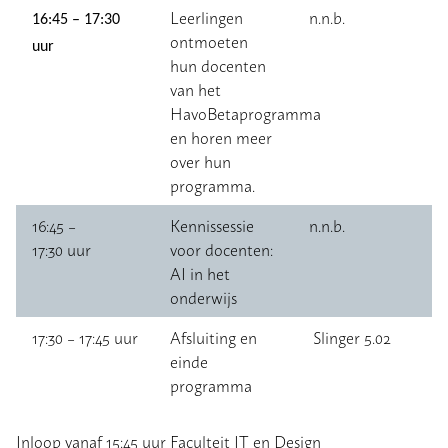
Leerlingen
n.n.b.
16:45 – 17:30
ontmoeten
uur
hun docenten
van het
HavoBetaprogramma
en horen meer
over hun
programma.
16:45 –
Kennissessie
n.n.b.
17:30 uur
voor docenten:
AI in het
onderwijs
17:30 – 17:45 uur
Afsluiting en
Slinger 5.02
einde
programma
Inloop vanaf 15:45 uur Faculteit IT en Design