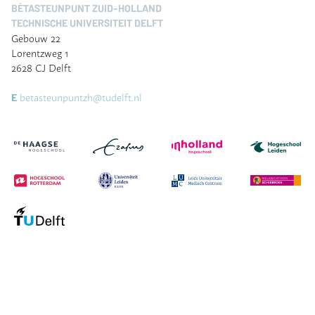
BÈTASTEUNPUNT ZUID-HOLLAND
TECHNISCHE UNIVERSITEIT DELFT
Gebouw 22
Lorentzweg 1
2628 CJ Delft
betasteunpuntzh@tudelft.nl
E