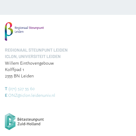
REGIONAAL STEUNPUNT LEIDEN
ICLON, UNIVERSITEIT LEIDEN
Willem Einthovengebouw
Kolffpad 1
2333 BN Leiden
(071) 527 35 60
T
ONZ@iclon.leidenuniv.nl
E