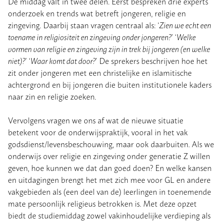
De middag valt in twee delen. Eerst bespreken drie experts
onderzoek en trends wat betreft jongeren, religie en
zingeving. Daarbij staan vragen centraal als: ‘
Zien we echt een
toename in religiositeit en zingeving onder jongeren?
’ ‘
Welke
vormen van religie en zingeving zijn in trek bij jongeren (en welke
niet)?
’ ‘
Waar komt dat door?
’ De sprekers beschrijven hoe het
zit onder jongeren met een christelijke en islamitische
achtergrond en bij jongeren die buiten institutionele kaders
naar zin en religie zoeken.
Vervolgens vragen we ons af wat de nieuwe situatie
betekent voor de onderwijspraktijk, vooral in het vak
godsdienst/levensbeschouwing, maar ook daarbuiten. Als we
onderwijs over religie en zingeving onder generatie Z willen
geven, hoe kunnen we dat dan goed doen? En welke kansen
en uitdagingen brengt het met zich mee voor GL en andere
vakgebieden als (een deel van de) leerlingen in toenemende
mate persoonlijk religieus betrokken is. Met deze opzet
biedt de studiemiddag zowel vakinhoudelijke verdieping als