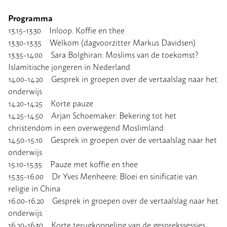
Programma
13.15-13.30 Inloop. Koffie en thee
13.30-13.35 Welkom (dagvoorzitter Markus Davidsen)
13.35-14.00 Sara Bolghiran: Moslims van de toekomst?
Islamitische jongeren in Nederland
14.00-14.20 Gesprek in groepen over de vertaalslag naar het
onderwijs
14.20-14.25 Korte pauze
14.25-14.50 Arjan Schoemaker: Bekering tot het
christendom in een overwegend Moslimland
14.50-15.10 Gesprek in groepen over de vertaalslag naar het
onderwijs
15.10-15.35 Pauze met koffie en thee
15.35-16.00 Dr Yves Menheere: Bloei en sinificatie van
religie in China
16.00-16.20 Gesprek in groepen over de vertaalslag naar het
onderwijs
16.20-16.30 Korte terugkoppeling van de gesprekssessies