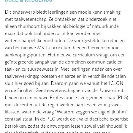
Dit onderwerp biedt leerlingen een mooie kennismaking
met taalwetenschap. Ze ontdekken dat onderzoek niet
alleen thuishoort bij vakken als biologie of natuurkunde,
maar dat ook taal onderzocht kan worden met
wetenschappelijke methoden. De voorgestelde kerndoelen
van het nieuwe MVT-curriculum bieden hiervoor mooie
aanknopingspunten. Het nieuwe curriculum vraagt om een
geïntegreerde aanpak van de domeinen communicatie en
taal- en cultuurbewustzijn. Met leerlingen nadenken over
taalverwerkingsprocessen en aarzelen in verschillende talen
sluit hier goed bij aan. Daarom gaan we vanuit het ICLON
en de faculteit Geesteswetenschappen van de Universiteit
Leiden in een nieuwe Professionele Leergemeenschap (PLG)
met docenten uit de regio werken aan lessen voor 3 vwo-
klassen, waarin de vraag “Waarom zeggen we eigenlijk uhm”
centraal staat. In de PLG wordt ook vakdidactische expertise
betrokken, zodat de ontworpen lessen zowel vakinhoudelijk
als vakdidactisch voldoen aan de nieuwste vereisten.