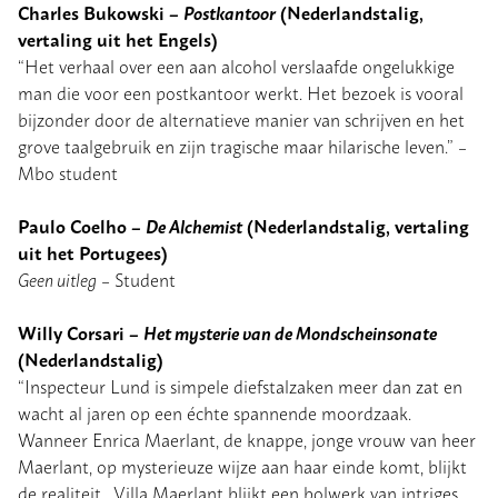
Charles Bukowski –
Postkantoor
(Nederlandstalig,
vertaling uit het Engels)
“Het verhaal over een aan alcohol verslaafde ongelukkige
man die voor een postkantoor werkt. Het bezoek is vooral
bijzonder door de alternatieve manier van schrijven en het
grove taalgebruik en zijn tragische maar hilarische leven.” –
Mbo student
Paulo Coelho –
De Alchemist
(Nederlandstalig, vertaling
uit het Portugees)
Geen uitleg
– Student
Willy Corsari –
Het mysterie van de Mondscheinsonate
(Nederlandstalig)
“Inspecteur Lund is simpele diefstalzaken meer dan zat en
wacht al jaren op een échte spannende moordzaak.
Wanneer Enrica Maerlant, de knappe, jonge vrouw van heer
Maerlant, op mysterieuze wijze aan haar einde komt, blijkt
de realiteit . Villa Maerlant blijkt een bolwerk van intriges,