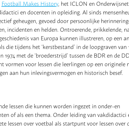
k
Football Makes History
,
het ICLON en Onderwijsne
idactici en docenten in opleiding. Al sinds mensenhe
lectief geheugen, gevoed door persoonlijke herinnerin
en, incidenten en helden. Ontroerende, prikkelende, na
e geschiedenis van Europa kunnen illustreren, op een a
ls die tijdens het ‘kerstbestand’ in de loopgraven van 
n 1974 met de ‘broederstrijd’ tussen de BDR en de D
 vormen voor lessen die leerlingen op een originele 
gen aan hun inlevingsvermogen en historisch besef.
de lessen die kunnen worden ingezet in onder-en
ten of als een thema. Onder leiding van vakdidactici 
e lessen over voetbal als startpunt voor lessen over 