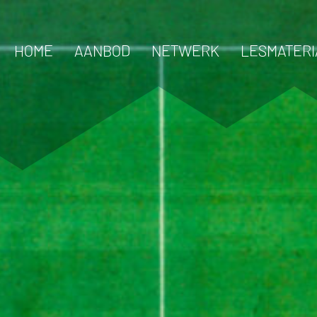
HOME
AANBOD
NETWERK
LESMATERI