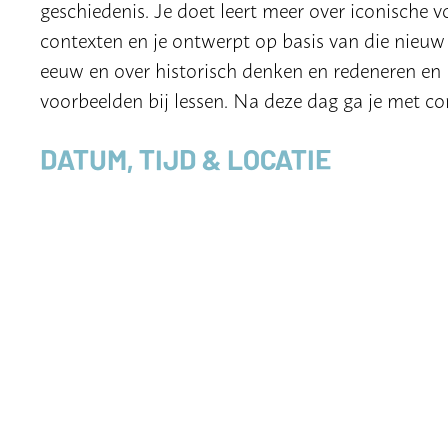
geschiedenis. Je doet leert meer over iconische
contexten en je ontwerpt op basis van die nieuw 
eeuw en over historisch denken en redeneren en 
voorbeelden bij lessen. Na deze dag ga je met co
DATUM, TIJD & LOCATIE
Zaterdag 26 oktober
Tijd nog nader te bepalen
Locatie: Erasmus Universiteit Rotterdam
AANMELDEN
oonk@eshcc.eur.nl