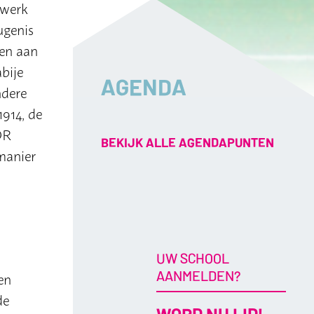
twerk
ugenis
gen aan
bije
AGENDA
ndere
1914, de
DR
BEKIJK ALLE AGENDAPUNTEN
manier
UW SCHOOL
AANMELDEN?
en
de
WORD NU LID!