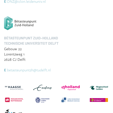
ONZ@iclon.leidenuniv.nl
E
BÈTASTEUNPUNT ZUID-HOLLAND
TECHNISCHE UNIVERSITEIT DELFT
Gebouw 22
Lorentzweg 1
2628 CJ Delft
betasteunpuntzh@tudelft.nl
E