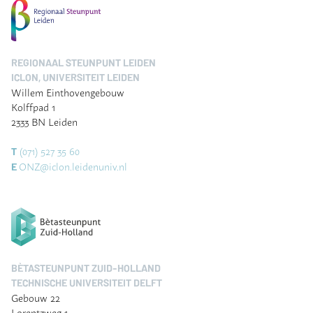
REGIONAAL STEUNPUNT LEIDEN
ICLON, UNIVERSITEIT LEIDEN
Willem Einthovengebouw
Kolffpad 1
2333 BN Leiden
(071) 527 35 60
T
ONZ@iclon.leidenuniv.nl
E
BÈTASTEUNPUNT ZUID-HOLLAND
TECHNISCHE UNIVERSITEIT DELFT
Gebouw 22
Lorentzweg 1