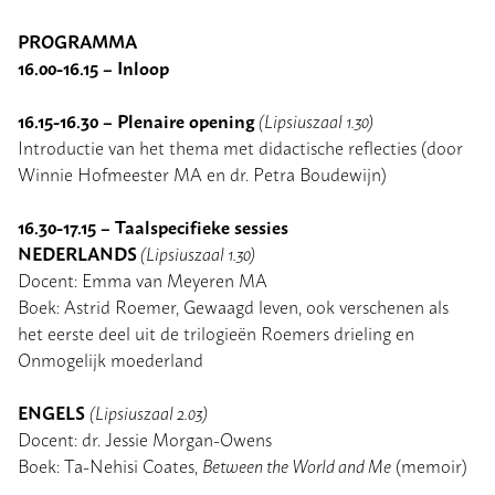
PROGRAMMA
16.00-16.15 – Inloop
16.15-16.30 – Plenaire opening
(Lipsiuszaal 1.30)
Introductie van het thema met didactische reflecties (door
Winnie Hofmeester MA en dr. Petra Boudewijn)
16.30-17.15 – Taalspecifieke sessies
NEDERLANDS
(Lipsiuszaal 1.30)
Docent: Emma van Meyeren MA
Boek: Astrid Roemer,
Gewaagd leven
, ook verschenen als
het eerste deel uit de trilogieën
Roemers drieling
en
Onmogelijk moederland
ENGELS
(Lipsiuszaal
2.03)
Docent: dr. Jessie Morgan-Owens
Boek: Ta-Nehisi Coates,
Between the World and Me
(memoir)