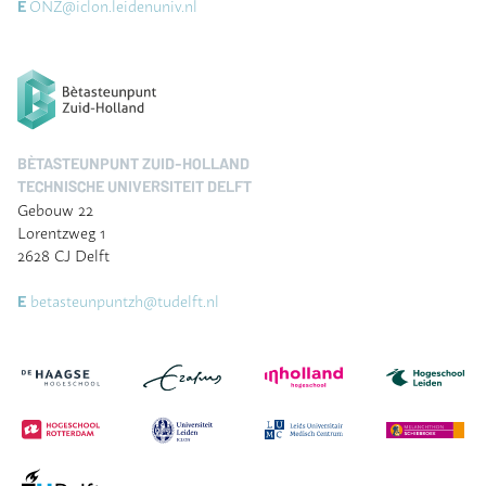
ONZ@iclon.leidenuniv.nl
E
BÈTASTEUNPUNT ZUID-HOLLAND
TECHNISCHE UNIVERSITEIT DELFT
Gebouw 22
Lorentzweg 1
2628 CJ Delft
betasteunpuntzh@tudelft.nl
E