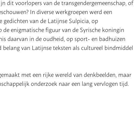
zijn dit voorlopers van de transgendergemeenschap, of
eschouwen? In diverse werkgroepen werd een
 gedichten van de Latijnse Sulpicia, op
p de enigmatische figuur van de Syrische koningin
enis daarvan in de oudheid, op sport- en badhuizen
 belang van Latijnse teksten als cultureel bindmiddel
sgemaakt met een rijke wereld van denkbeelden, maar
chappelijk onderzoek naar een lang vervlogen tijd.
werp een Wapenschild’, waarvoor prachtige inzendinge
dag uittekenden, gaven de dag een extra levendig en
cholierennetwerk RUG, Ex Oriente Lux, VCN, Oikos,