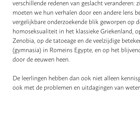
verschillende redenen van geslacht veranderen: 
moeten we hun verhalen door een andere lens b
vergelijkbare onderzoekende blik geworpen op de
homoseksualiteit in het klassieke Griekenland, o
Zenobia, op de tatoeage en de veelzijdige betek
(gymnasia) in Romeins Egypte, en op het blijvend
door de eeuwen heen.
De leerlingen hebben dan ook niet alleen kenni
ook met de problemen en uitdagingen van wetens
Een traktatie tussendoor en een wedstrijd ‘Ont
werden ingediend, die de deelnemers tijdens de 
feestelijk tintje.
Dank aan AlfaGammapartners, ONZ, U-Talent, S