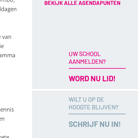
BEKIJK ALLE AGENDAPUNTEN
iddagen
e van
ie
UW SCHOOL
gramma
AANMELDEN?
WORD NU LID!
WILT U OP DE
HOOGTE BLIJVEN?
kennis
en
SCHRIJF NU IN!
rete