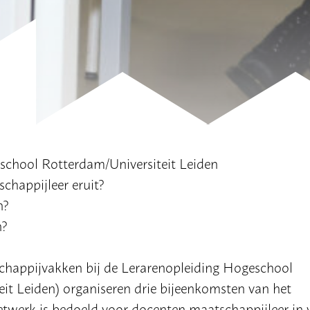
school Rotterdam/Universiteit Leiden
happijleer eruit?
n?
n?
happijvakken bij de Lerarenopleiding Hogeschool
t Leiden) organiseren drie bijeenkomsten van het
twerk is bedoeld voor docenten maatschappijleer in