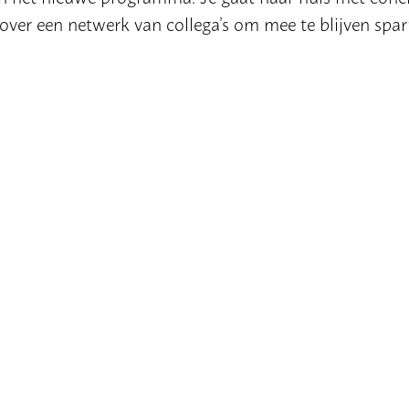
 over een netwerk van collega’s om mee te blijven spar
ueel maatschappijleeronderwijs!
AVB 03.02)