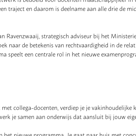
n traject en daarom is deelname aan alle drie de m
n Ravenzwaaij, strategisch adviseur bij het Ministeri
ek naar de betekenis van rechtvaardigheid in de relat
ema speelt een centrale rol in het nieuwe examenpro
t met collega-docenten, verdiep je je vakinhoudelijke 
erk je samen aan onderwijs dat aansluit bij jouw eig
van het nieuwe programma. Je gaat naar huis met conc