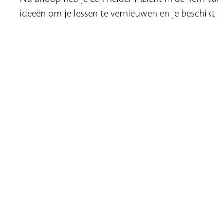
ideeën om je lessen te vernieuwen en je beschikt
Meld je aan en bouw samen aan sterk en act
DATUM, TIJD & LOCATIE
Dinsdag 7 oktober van 14.00-17.00 uur
Universiteit Leiden, FSW-gebouw (zaal 5A23)
Wassenaarseweg 52, Leiden
Vrijdag 12 december van 14.00-17.00 uur
Universiteit Leiden, Anna van Buerenplein (zaal 
Anna van Buerenplein 301, Den Haag