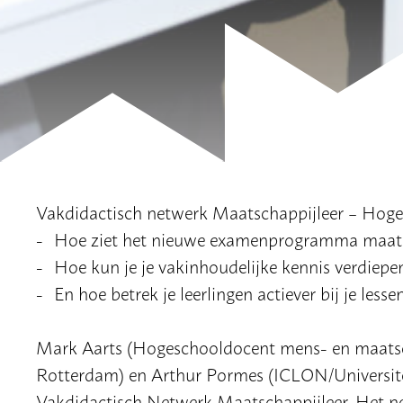
Vakdidactisch netwerk Maatschappijleer – Hoge
Hoe ziet het nieuwe examenprogramma maatsc
Hoe kun je je vakinhoudelijke kennis verdiepe
En hoe betrek je leerlingen actiever bij je lesse
Mark Aarts (Hogeschooldocent mens- en maatsc
Rotterdam) en Arthur Pormes (ICLON/Universitei
Vakdidactisch Netwerk Maatschappijleer. Het ne