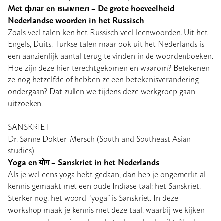
Met
флаг
en
вымпел
– De grote hoeveelheid
Nederlandse woorden in het Russisch
Zoals veel talen ken het Russisch veel leenwoorden. Uit het
Engels, Duits, Turkse talen maar ook uit het Nederlands is
een aanzienlijk aantal terug te vinden in de woordenboeken.
Hoe zijn deze hier terechtgekomen en waarom? Betekenen
ze nog hetzelfde of hebben ze een betekenisverandering
ondergaan? Dat zullen we tijdens deze werkgroep gaan
uitzoeken.
SANSKRIET
Dr. Sanne Dokter-Mersch (South and Southeast Asian
studies)
Yoga en
योग
– Sanskriet in het Nederlands
Als je wel eens yoga hebt gedaan, dan heb je ongemerkt al
kennis gemaakt met een oude Indiase taal: het Sanskriet.
Sterker nog, het woord “yoga” is Sanskriet. In deze
workshop maak je kennis met deze taal, waarbij we kijken
naar waar, door wie en hoe de taal werd gebruikt. Na deze