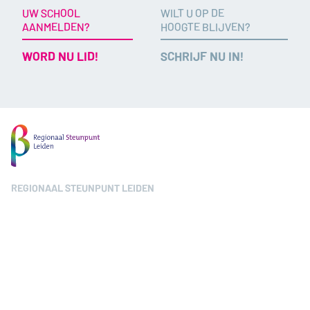
UW SCHOOL
WILT U OP DE
AANMELDEN?
HOOGTE BLIJVEN?
WORD NU LID!
SCHRIJF NU IN!
REGIONAAL STEUNPUNT LEIDEN
ICLON, UNIVERSITEIT LEIDEN
Willem Einthovengebouw
Kolffpad 1
2333 BN Leiden
(071) 527 35 60
T
ONZ@iclon.leidenuniv.nl
E