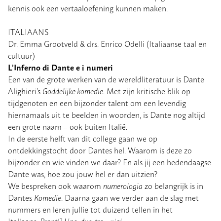
kennis ook een vertaaloefening kunnen maken.
ITALIAANS
Dr. Emma Grootveld & drs. Enrico Odelli (Italiaanse taal en
cultuur)
L’Inferno di Dante e i numeri
Een van de grote werken van de wereldliteratuur is Dante
Alighieri’s
Goddelijke komedie
. Met zijn kritische blik op
tijdgenoten en een bijzonder talent om een levendig
hiernamaals uit te beelden in woorden, is Dante nog altijd
een grote naam – ook buiten Italië.
In de eerste helft van dit college gaan we op
ontdekkingstocht door Dantes hel. Waarom is deze zo
bijzonder en wie vinden we daar? En als jij een hedendaagse
Dante was, hoe zou jouw hel er dan uitzien?
We bespreken ook waarom
numerologia
zo belangrijk is in
Dantes
Komedie
. Daarna gaan we verder aan de slag met
nummers en leren jullie tot duizend tellen in het
Italiaans.
Pronti? Uno, due, tre – via!