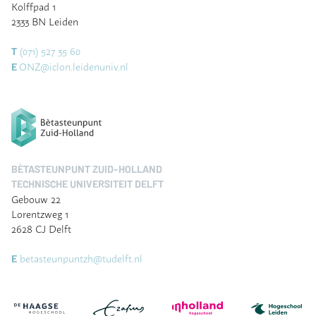
Kolffpad 1
2333 BN Leiden
(071) 527 35 60
T
ONZ@iclon.leidenuniv.nl
E
BÈTASTEUNPUNT ZUID-HOLLAND
TECHNISCHE UNIVERSITEIT DELFT
Gebouw 22
Lorentzweg 1
2628 CJ Delft
betasteunpuntzh@tudelft.nl
E