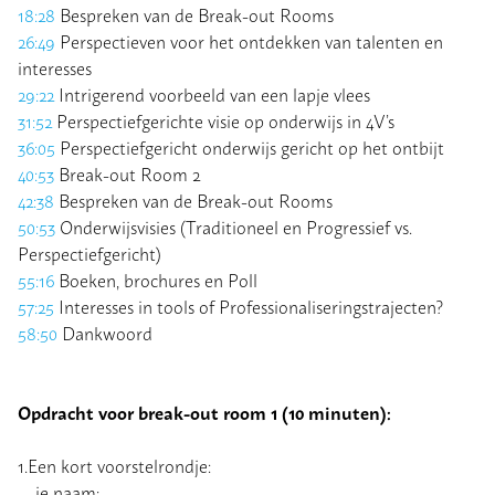
18:28
Bespreken van de Break-out Rooms
26:49
Perspectieven voor het ontdekken van talenten en
interesses
29:22
Intrigerend voorbeeld van een lapje vlees
31:52
Perspectiefgerichte visie op onderwijs in 4V’s
36:05
Perspectiefgericht onderwijs gericht op het ontbijt
40:53
Break-out Room 2
42:38
Bespreken van de Break-out Rooms
50:53
Onderwijsvisies (Traditioneel en Progressief vs.
Perspectiefgericht)
55:16
Boeken, brochures en Poll
57:25
Interesses in tools of Professionaliseringstrajecten?
58:50
Dankwoord
Opdracht voor break-out room 1 (10 minuten):
1.Een kort voorstelrondje:
je naam;