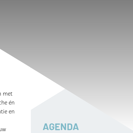
m met
che én
tie en
AGENDA
ouw