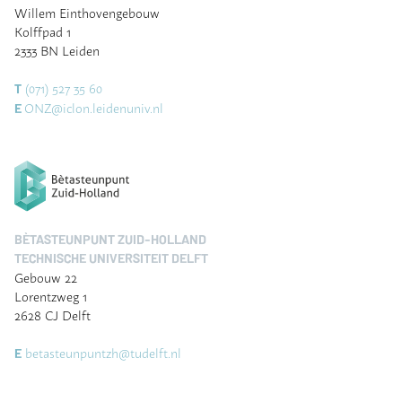
Willem Einthovengebouw
Kolffpad 1
2333 BN Leiden
(071) 527 35 60
T
ONZ@iclon.leidenuniv.nl
E
BÈTASTEUNPUNT ZUID-HOLLAND
TECHNISCHE UNIVERSITEIT DELFT
Gebouw 22
Lorentzweg 1
2628 CJ Delft
betasteunpuntzh@tudelft.nl
E