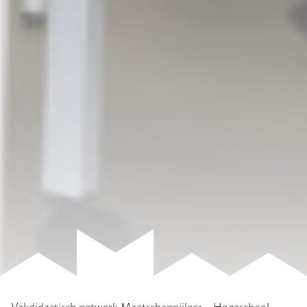
Vakdidactisch netwerk Maatschappijleer – Hogeschool