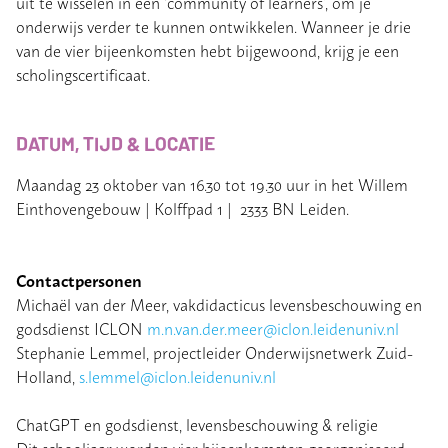
uit te wisselen in een ‘community of learners’, om je
onderwijs verder te kunnen ontwikkelen. Wanneer je drie
van de vier bijeenkomsten hebt bijgewoond, krijg je een
scholingscertificaat.
DATUM, TIJD & LOCATIE
Maandag 23 oktober van 16.30 tot 19.30 uur in het Willem
Einthovengebouw | Kolffpad 1 | 2333 BN Leiden.
Contactpersonen
Michaël van der Meer, vakdidacticus levensbeschouwing en
godsdienst ICLON
m.n.van.der.meer@iclon.leidenuniv.nl
Stephanie Lemmel, projectleider Onderwijsnetwerk Zuid-
Holland,
s.lemmel@iclon.leidenuniv.nl
ChatGPT en godsdienst, levensbeschouwing & religie
Dit schooljaar worden vier bijeenkomsten georganiseerd