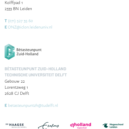
Kolffpad 1
2333 BN Leiden
(071) 527 35 60
T
ONZ@iclon.leidenuniv.nl
E
BÈTASTEUNPUNT ZUID-HOLLAND
TECHNISCHE UNIVERSITEIT DELFT
Gebouw 22
Lorentzweg 1
2628 CJ Delft
betasteunpuntzh@tudelft.nl
E