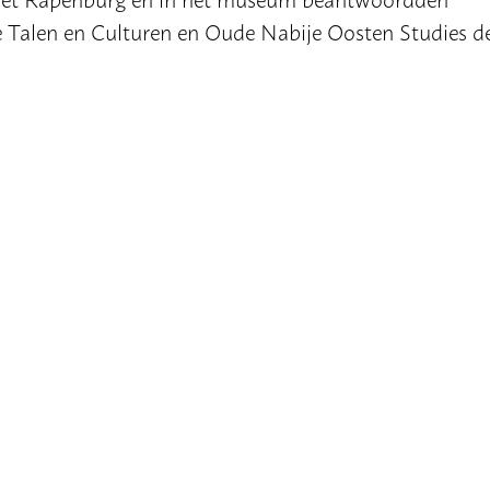
se Talen en Culturen en Oude Nabije Oosten Studies d
valuatie in waarin ze aan konden geven wat volgend ja
nog even geheim. Houd de site in de gaten houden
 thema van volgend jaar!
EUNPUNT ZUID-HOLLAND
CHE UNIVERSITEIT DELFT
22