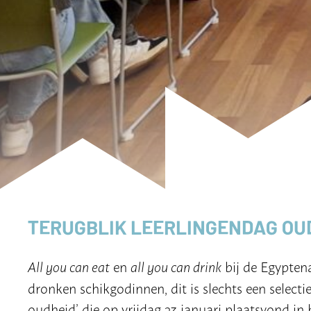
TERUGBLIK LEERLINGENDAG OUD
All you can eat
en
all you can drink
bij de Egypten
dronken schikgodinnen, dit is slechts een select
oudheid’ die op vrijdag 23 januari plaatsvond i