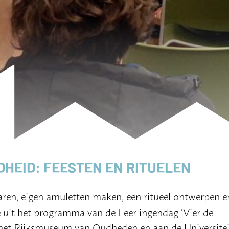
HEID: FEESTEN EN RITUELEN
aren, eigen amuletten maken, een ritueel ontwerpen e
ie uit het programma van de Leerlingendag ‘Vier de
n het Rijksmuseum van Oudheden en aan de Universitei