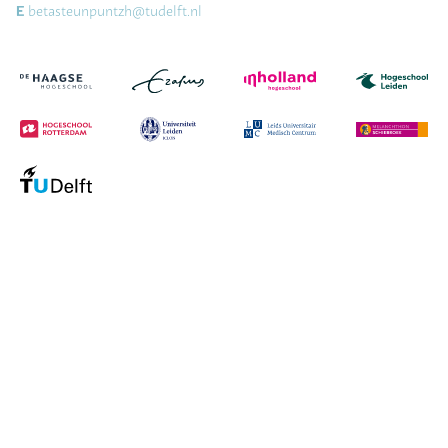
betasteunpuntzh@tudelft.nl
E