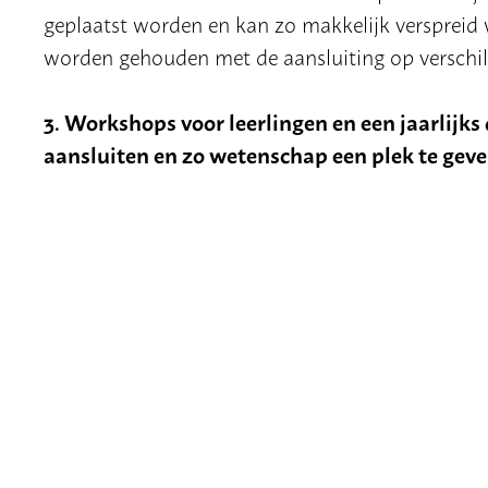
geplaatst worden en kan zo makkelijk verspreid 
worden gehouden met de aansluiting op verschil
3. Workshops voor leerlingen en een jaarlijks
aansluiten en zo wetenschap een plek te geve
In schooljaar 2022-2023 is de eerste editie van
aanpassen van het DNA van de mens. Voorafgaan
op de middelbare scholen.
Meer informatie over 
In schooljaar 2023-2024 wordt de tweede editie
commerciële DNA testen.
DEELNEMENDE SCHOLEN
Deelnemende scholen krijgen in schooljaar 2023-