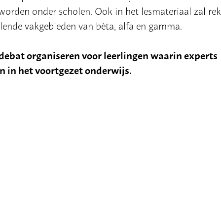
worden onder scholen. Ook in het lesmateriaal zal re
lende vakgebieden van bèta, alfa en gamma.
 debat organiseren voor leerlingen waarin experts
n in het voortgezet onderwijs.
 de Leidse Wetenschap en Debatdag georganiseerd over 
d aan deze dag zijn er speciale workshops ontwikke
deze dag vindt u hier.
 van de Leidse Wetenschap en Debatdag georganiseerd
2024: