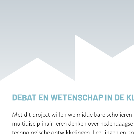
DEBAT EN WETENSCHAP IN DE K
Met dit project willen we middelbare scholier
multidisciplinair leren denken over hedendaag
technologische ontwikkelingen. Leerlingen en d