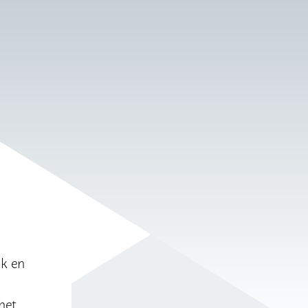
jk en
)
het