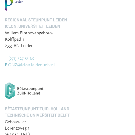
REGIONAAL STEUNPUNT LEIDEN
ICLON, UNIVERSITEIT LEIDEN
Willem Einthovengebouw
Kolffpad 1
2333 BN Leiden
(071) 527 35 60
T
ONZ@iclon.leidenuniv.nl
E
BÈTASTEUNPUNT ZUID-HOLLAND
TECHNISCHE UNIVERSITEIT DELFT
Gebouw 22
Lorentzweg 1
2628 CJ Delft