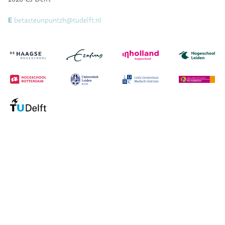
betasteunpuntzh@tudelft.nl
E