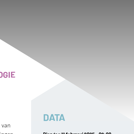
OGIE
DATA
e van
ningen