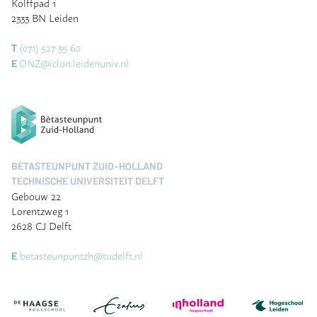
Kolffpad 1
2333 BN Leiden
(071) 527 35 60
T
ONZ@iclon.leidenuniv.nl
E
BÈTASTEUNPUNT ZUID-HOLLAND
TECHNISCHE UNIVERSITEIT DELFT
Gebouw 22
Lorentzweg 1
2628 CJ Delft
betasteunpuntzh@tudelft.nl
E