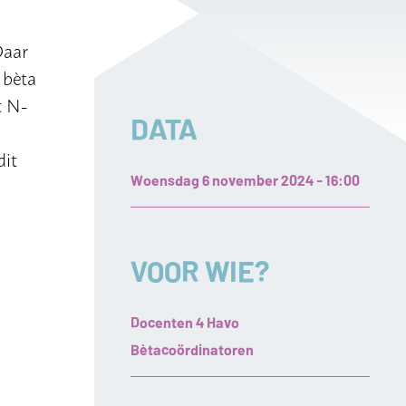
Daar
 bèta
t N-
DATA
dit
Woensdag 6 november 2024 - 16:00
VOOR WIE?
Docenten 4 Havo
Bètacoördinatoren