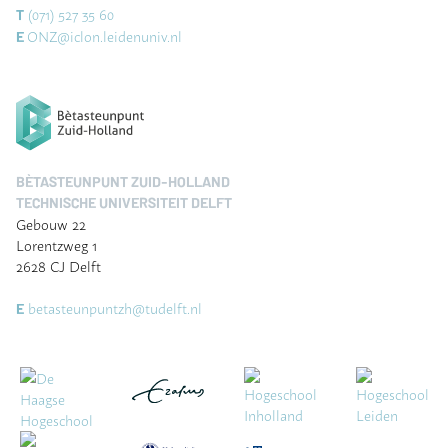
(071) 527 35 60
T
ONZ@iclon.leidenuniv.nl
E
BÈTASTEUNPUNT ZUID-HOLLAND
TECHNISCHE UNIVERSITEIT DELFT
Gebouw 22
Lorentzweg 1
2628 CJ Delft
betasteunpuntzh@tudelft.nl
E