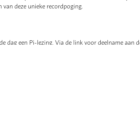
en van deze unieke recordpoging.
e dag een Pi-lezing. Via de link voor deelname aan d
ng.
p, TU Delft’s faculty of Electrical Engineering, Mathe
, officiële tijd van recordpoging (stipt) 15.14 uur