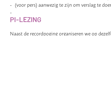
(voor pers) aanwezig te zijn om verslag te do
PI-LEZING
Naast de recordpoging organiseren we op dezelfd
recordpoging, kun je je ook opgeven voor de lezi
Details van de lecture:
Spreker: Dr.
Hanne Kekkonen
(Statistics Grou
and Computer Science)
Datum en tijd: 3 maart 2026, 16.00 uur
Locatie: TU Delft X, gebouw 37, Theaterzaal
Praktische informatie
📅 Datum: dinsdag 3 maart 2026, inloop vanaf 14.45