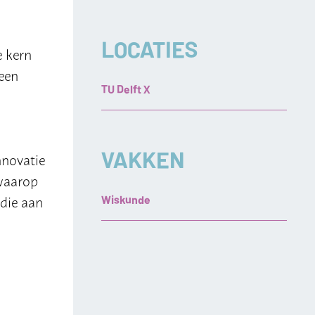
LOCATIES
e kern
 een
TU Delft X
VAKKEN
nnovatie
 waarop
die aan
Wiskunde