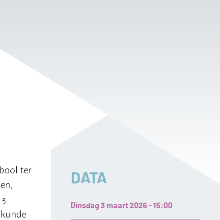
n
bool ter
DATA
en,
 3
Dinsdag 3 maart 2026 - 15:00
iskunde