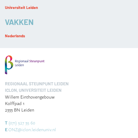
Universiteit Leiden
VAKKEN
Nederlands
REGIONAAL STEUNPUNT LEIDEN
ICLON, UNIVERSITEIT LEIDEN
Willem Einthovengebouw
Kolffpad 1
2333 BN Leiden
(071) 527 35 60
T
ONZ@iclon.leidenuniv.nl
E