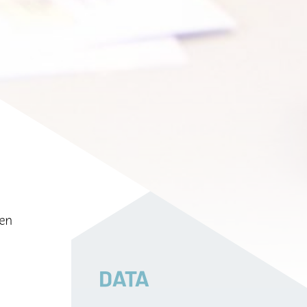
nen
DATA