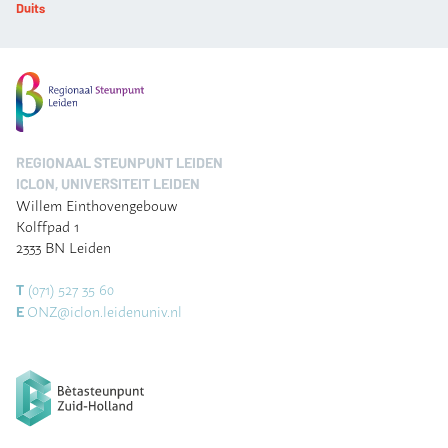
Duits
REGIONAAL STEUNPUNT LEIDEN
ICLON, UNIVERSITEIT LEIDEN
Willem Einthovengebouw
Kolffpad 1
2333 BN Leiden
(071) 527 35 60
T
ONZ@iclon.leidenuniv.nl
E