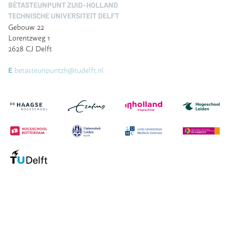
BÈTASTEUNPUNT ZUID-HOLLAND
TECHNISCHE UNIVERSITEIT DELFT
Gebouw 22
Lorentzweg 1
2628 CJ Delft
betasteunpuntzh@tudelft.nl
E