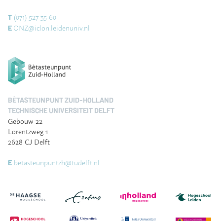
(071) 527 35 60
T
ONZ@iclon.leidenuniv.nl
E
BÈTASTEUNPUNT ZUID-HOLLAND
TECHNISCHE UNIVERSITEIT DELFT
Gebouw 22
Lorentzweg 1
2628 CJ Delft
betasteunpuntzh@tudelft.nl
E