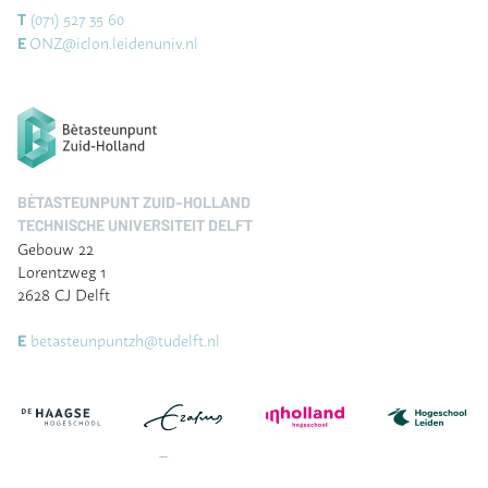
(071) 527 35 60
T
ONZ@iclon.leidenuniv.nl
E
BÈTASTEUNPUNT ZUID-HOLLAND
TECHNISCHE UNIVERSITEIT DELFT
Gebouw 22
Lorentzweg 1
2628 CJ Delft
betasteunpuntzh@tudelft.nl
E