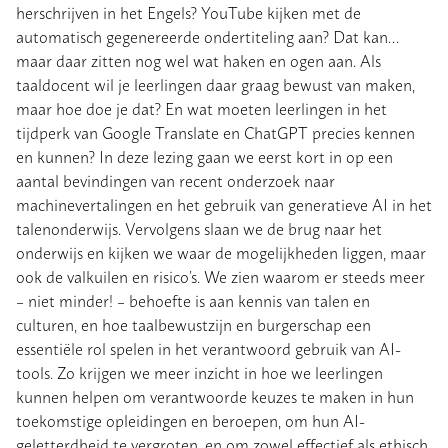
herschrijven in het Engels? YouTube kijken met de
automatisch gegenereerde ondertiteling aan? Dat kan…
maar daar zitten nog wel wat haken en ogen aan. Als
taaldocent wil je leerlingen daar graag bewust van maken,
maar hoe doe je dat? En wat moeten leerlingen in het
tijdperk van Google Translate en ChatGPT precies kennen
en kunnen? In deze lezing gaan we eerst kort in op een
aantal bevindingen van recent onderzoek naar
machinevertalingen en het gebruik van generatieve AI in het
talenonderwijs. Vervolgens slaan we de brug naar het
onderwijs en kijken we waar de mogelijkheden liggen, maar
ook de valkuilen en risico’s. We zien waarom er steeds meer
– niet minder! – behoefte is aan kennis van talen en
culturen, en hoe taalbewustzijn en burgerschap een
essentiële rol spelen in het verantwoord gebruik van AI-
tools. Zo krijgen we meer inzicht in hoe we leerlingen
kunnen helpen om verantwoorde keuzes te maken in hun
toekomstige opleidingen en beroepen, om hun AI-
geletterdheid te vergroten, en om zowel effectief als ethisch