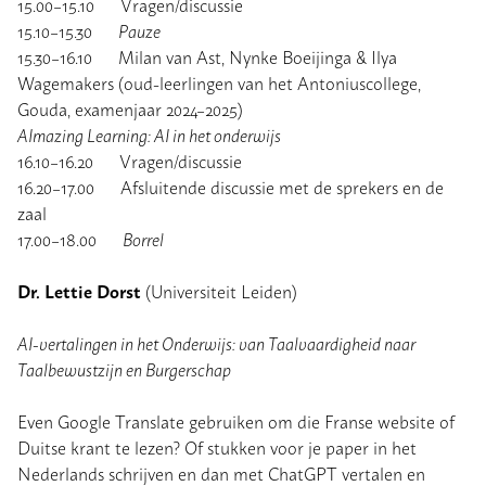
15.00–15.10 Vragen/discussie
15.10–15.30
Pauze
15.30–16.10 Milan van Ast, Nynke Boeijinga & Ilya
Wagemakers (oud-leerlingen van het Antoniuscollege,
Gouda, examenjaar 2024–2025)
AImazing Learning: AI in het onderwijs
16.10–16.20 Vragen/discussie
16.20–17.00 Afsluitende discussie met de sprekers en de
zaal
17.00–18.00
Borrel
Dr. Lettie Dorst
(Universiteit Leiden)
AI-vertalingen in het Onderwijs: van Taalvaardigheid naar
Taalbewustzijn en Burgerschap
Even Google Translate gebruiken om die Franse website of
Duitse krant te lezen? Of stukken voor je paper in het
Nederlands schrijven en dan met ChatGPT vertalen en