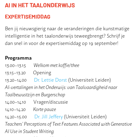
AI IN HET TAALONDERWIJS
EXPERTISEMIDDAG
Ben jij nieuwsgierig naar de veranderingen die kunstmatige
intelligentie in het taalonderwijs teweegbrengt? Schrijf je
dan snel in voor de expertisemiddag op 19 september!
Programma
13.00–13.15
Welkom met koffie/thee
13.15–13.20 Opening
13.20–14.00
Dr. Lettie Dorst
(Universiteit Leiden)
AI-vertalingen in het Onderwijs: van Taalvaardigheid naar
Taalbewustzijn en Burgerschap
14.00–14.10 Vragen/discussie
14.10–14.20
Korte pauze
14.20–15.00
Dr. Jill Jeffery
(Universiteit Leiden)
Teachers’ Perceptions of Text Features Associated with Generative
AI Use in Student Writing